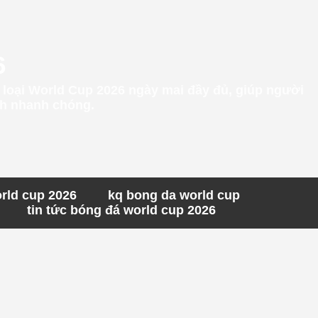
6
g loại World Cup 2026 ngày mai đầy đủ, giúp người
ách nhanh chóng.
orld cup 2026
kq bong da world cup
tin tức bóng đá world cup 2026