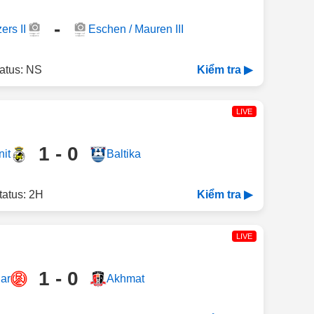
-
ers II
Eschen / Mauren III
atus: NS
Kiểm tra ▶
LIVE
1 - 0
nit
Baltika
tatus: 2H
Kiểm tra ▶
LIVE
1 - 0
ar
Akhmat