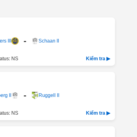
-
rs III
Schaan II
atus: NS
Kiểm tra ▶
-
erg II
Ruggell II
atus: NS
Kiểm tra ▶