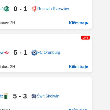
0 - 1
ań
Resovia Rzeszów
tatus: 2H
Kiểm tra ▶
LIVE
5 - 1
ow
FC Orenburg
tatus: 2H
Kiểm tra ▶
5 - 3
dz
Świt Skolwin