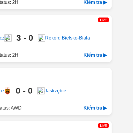
tatus: 2H
Kiểm tra ▶
LIVE
3 - 0
cz
Rekord Bielsko-Biała
tatus: 2H
Kiểm tra ▶
0 - 0
ce
Jastrzębie
tatus: AWD
Kiểm tra ▶
LIVE