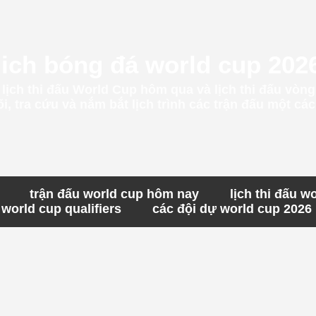
lich bóng đá world cup 202
t lịch thi đấu World Cup hôm qua và lịch thi đấu vòn
, tra cứu và nắm bắt lịch trình các trận đấu một c
trận đấu world cup hôm nay
lịch thi đấu w
world cup qualifiers
các đội dự world cup 2026