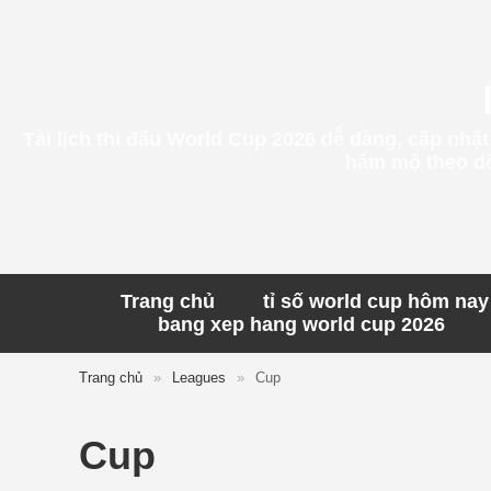
Tải lịch thi đấu World Cup 2026 dễ dàng, cập nhậ
hâm mộ theo dõi
Trang chủ
tỉ số world cup hôm nay
bang xep hang world cup 2026
Trang chủ
»
Leagues
»
Cup
Cup