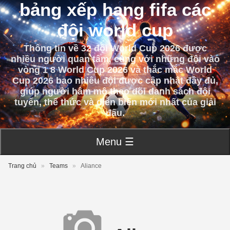
bảng xếp hạng fifa các
đội world cup
Thông tin về 32 đội World Cup 2026 được
nhiều người quan tâm, cùng với những đội vào
vòng 1 8 World Cup 2026 và thắc mắc World
Cup 2026 bao nhiêu đội được cập nhật đầy đủ,
giúp người hâm mộ theo dõi danh sách đội
tuyển, thể thức và diễn biến mới nhất của giải
đấu.
Menu ☰
Trang chủ
»
Teams
»
Aliance