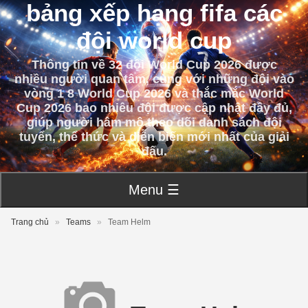
bảng xếp hạng fifa các
đội world cup
Thông tin về 32 đội World Cup 2026 được
nhiều người quan tâm, cùng với những đội vào
vòng 1 8 World Cup 2026 và thắc mắc World
Cup 2026 bao nhiêu đội được cập nhật đầy đủ,
giúp người hâm mộ theo dõi danh sách đội
tuyển, thể thức và diễn biến mới nhất của giải
đấu.
Menu ☰
Trang chủ
»
Teams
»
Team Helm