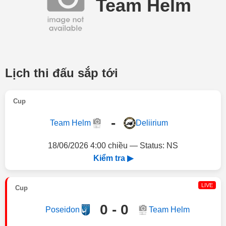
Team Helm
Lịch thi đấu sắp tới
Cup
-
Team Helm
Deliirium
18/06/2026 4:00 chiều — Status: NS
Kiểm tra ▶
LIVE
Cup
0 - 0
Poseidon
Team Helm