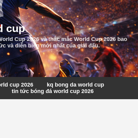
d cup
 World Cup 2026 và thắc mắc World Cup 2026 bao
c và diễn biến mới nhất của giải đấu.
orld cup 2026
kq bong da world cup
tin tức bóng đá world cup 2026