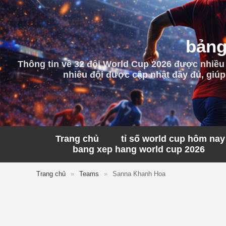
bảng
Thông tin về 32 đội World Cup 2026 được nhiều
nhiêu đội được cập nhật đầy đủ, giúp
Trang chủ
tỉ số world cup hôm nay
bang xep hang world cup 2026
Trang chủ
»
Teams
»
Sanna Khanh Hoa