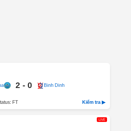
2 - 0
oa
Binh Dinh
tatus: FT
Kiểm tra ▶
LIVE