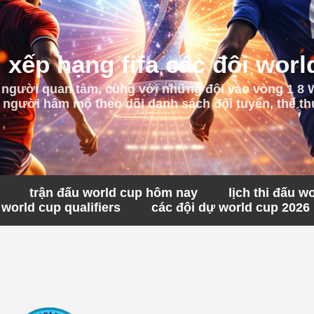
 xếp hạng fifa các đội worl
 người quan tâm, cùng với những đội vào vòng 1 8
 người hâm mộ theo dõi danh sách đội tuyển, thể thứ
trận đấu world cup hôm nay
lịch thi đấu w
world cup qualifiers
các đội dự world cup 2026