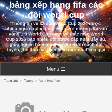
bảng xếp hạng fifa các
đội world cup
Thông tin về 32 đội World Cup 2026 được
nhiều người quan tâm, cùng với những đội vào
vòng 1 8 World Cup 2026 và thắc mắc World
Cup 2026 bao nhiêu đội được cập nhật đầy đủ,
giúp người hâm mộ theo dõi danh sách đội
tuyển, thể thức và diễn biến mới nhất của giải
đấu.
Menu ☰
Trang chủ
»
Teams
»
Vana Hea Puur