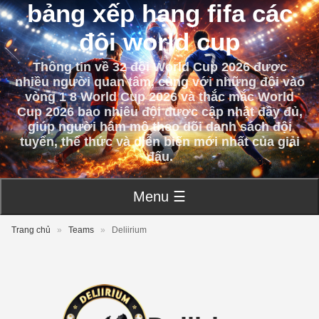
bảng xếp hạng fifa các
đội world cup
Thông tin về 32 đội World Cup 2026 được
nhiều người quan tâm, cùng với những đội vào
vòng 1 8 World Cup 2026 và thắc mắc World
Cup 2026 bao nhiêu đội được cập nhật đầy đủ,
giúp người hâm mộ theo dõi danh sách đội
tuyển, thể thức và diễn biến mới nhất của giải
đấu.
Menu ☰
Trang chủ
»
Teams
»
Deliirium