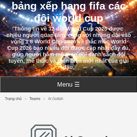
bảng xếp hạng fifa các
đội world cup
Thông tin về 32 đội World Cup 2026 được
nhiều người quan tâm, cùng với những đội vào
vòng 1 8 World Cup 2026 và thắc mắc World
Cup 2026 bao nhiêu đội được cập nhật đầy đủ,
giúp người hâm mộ theo dõi danh sách đội
tuyển, thể thức và diễn biến mới nhất của giải
đấu.
Menu ☰
Trang chủ
»
Teams
»
Al Gottah