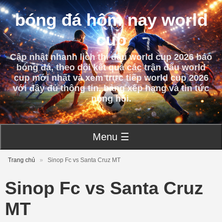
bóng đá hôm nay world
cup
Cập nhật nhanh lịch thi đấu world cup 2026 báo
bóng đá, theo dõi kết quả các trận đấu world
cup mới nhất và xem trực tiếp world cup 2026
với đầy đủ thông tin, bảng xếp hạng và tin tức
nóng hổi.
Menu ☰
Trang chủ
»
Sinop Fc vs Santa Cruz MT
Sinop Fc vs Santa Cruz
MT