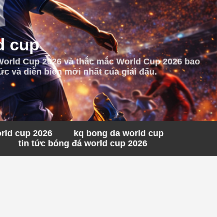
d cup
 World Cup 2026 và thắc mắc World Cup 2026 bao
c và diễn biến mới nhất của giải đấu.
orld cup 2026
kq bong da world cup
tin tức bóng đá world cup 2026