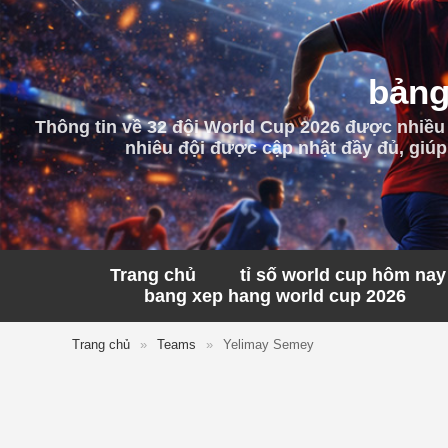
bảng
Thông tin về 32 đội World Cup 2026 được nhiều
nhiêu đội được cập nhật đầy đủ, giúp
Trang chủ
tỉ số world cup hôm nay
bang xep hang world cup 2026
Trang chủ
»
Teams
»
Yelimay Semey