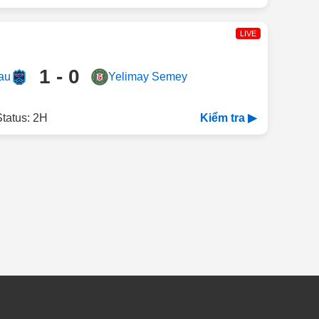
LIVE
1 - 0
au
Yelimay Semey
tatus: 2H
Kiểm tra ▶