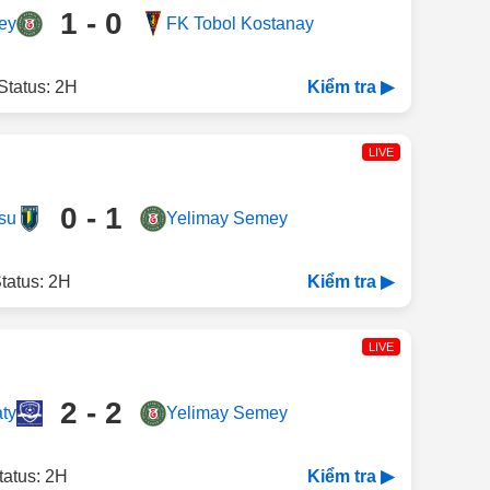
1 - 0
ey
FK Tobol Kostanay
Status: 2H
Kiểm tra ▶
LIVE
0 - 1
su
Yelimay Semey
tatus: 2H
Kiểm tra ▶
LIVE
2 - 2
aty
Yelimay Semey
tatus: 2H
Kiểm tra ▶