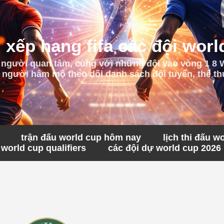
 xếp hạng fifa các đội worl
 người quan tâm, cùng với những đội vào vòng 1 8
 người hâm mộ theo dõi danh sách đội tuyển, thể thứ
trận đấu world cup hôm nay
lịch thi đấu w
world cup qualifiers
các đội dự world cup 2026