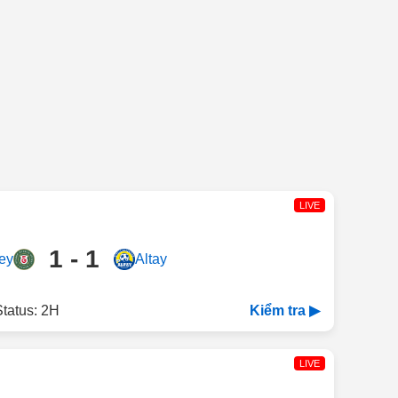
LIVE
1 - 1
ey
Altay
tatus: 2H
Kiểm tra ▶
LIVE