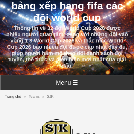
bảng xếp hạng fifa các
đội world cup
Thông tin về 32 đội World Cup 2026 được
nhiều người quan tâm, cùng với những đội vào
vòng 1 8 World Cup 2026 và thắc mắc World
Cup 2026 bao nhiêu đội được cập nhật đầy đủ,
giúp người hâm mộ theo dõi danh sách đội
tuyển, thể thức và diễn biến mới nhất của giải
đấu.
Menu ☰
Trang chủ
»
Teams
»
SJK