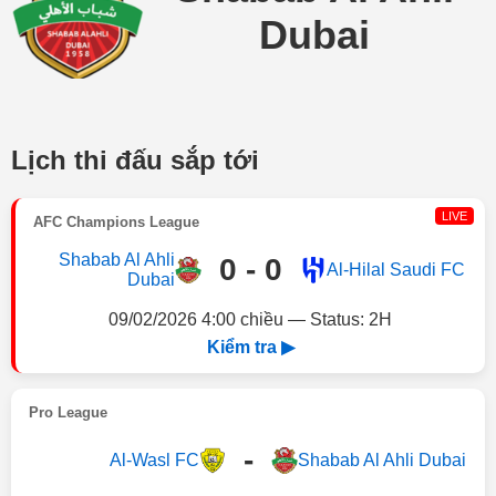
Dubai
Lịch thi đấu sắp tới
LIVE
AFC Champions League
Shabab Al Ahli
0 - 0
Al-Hilal Saudi FC
Dubai
09/02/2026 4:00 chiều — Status: 2H
Kiểm tra ▶
Pro League
-
Al-Wasl FC
Shabab Al Ahli Dubai