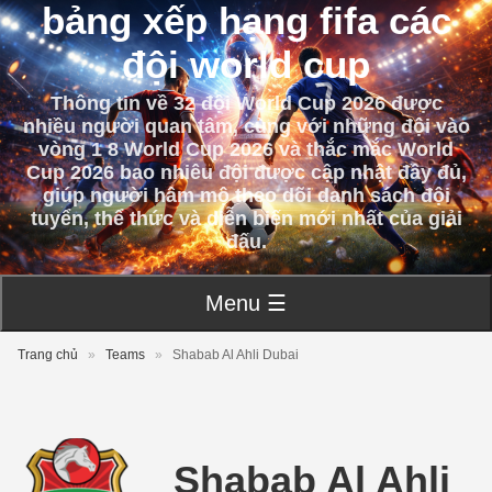
bảng xếp hạng fifa các
đội world cup
Thông tin về 32 đội World Cup 2026 được
nhiều người quan tâm, cùng với những đội vào
vòng 1 8 World Cup 2026 và thắc mắc World
Cup 2026 bao nhiêu đội được cập nhật đầy đủ,
giúp người hâm mộ theo dõi danh sách đội
tuyển, thể thức và diễn biến mới nhất của giải
đấu.
Menu ☰
Trang chủ
»
Teams
»
Shabab Al Ahli Dubai
Shabab Al Ahli