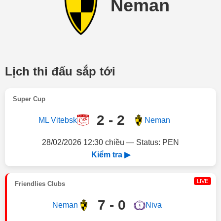
Neman
Lịch thi đấu sắp tới
Super Cup
2 - 2
ML Vitebsk
Neman
28/02/2026 12:30 chiều — Status: PEN
Kiểm tra ▶
LIVE
Friendlies Clubs
7 - 0
Neman
Niva