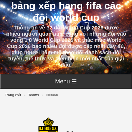
bảng xếp hạng fifa các
đội world cup
Thông tin về 32 đội World Cup 2026 được
nhiều người quan tâm, cùng với những đội vào
vòng 1 8 World Cup 2026 và thắc mắc World
Cup 2026 bao nhiêu đội được cập nhật đầy đủ,
giúp người hâm mộ theo dõi danh sách đội
tuyển, thể thức và diễn biến mới nhất của giải
đấu.
Menu ☰
Trang chủ
»
Teams
»
Neman