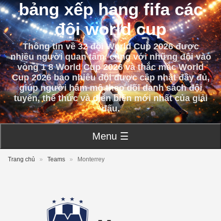
bảng xếp hạng fifa các
đội world cup
Thông tin về 32 đội World Cup 2026 được
nhiều người quan tâm, cùng với những đội vào
vòng 1 8 World Cup 2026 và thắc mắc World
Cup 2026 bao nhiêu đội được cập nhật đầy đủ,
giúp người hâm mộ theo dõi danh sách đội
tuyển, thể thức và diễn biến mới nhất của giải
đấu.
Menu ☰
Trang chủ
»
Teams
»
Monterrey