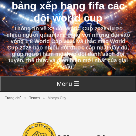
bảng xếp hạng fifa các
đội world cup
Thông tin về 32 đội World Cup 2026 được
nhiều người quan tâm, cùng với những đội vào
vòng 1 8 World Cup 2026 và thắc mắc World
Cup 2026 bao nhiêu đội được cập nhật đầy đủ,
giúp người hâm mộ theo dõi danh sách đội
tuyển, thể thức và diễn biến mới nhất của giải
đấu.
Menu ☰
Trang chủ
»
Teams
»
Mbeya City