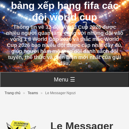
bảng xếp hạng fifa các
đội world cup
Thông tin về 32 đội World Cup 2026 được
nhiều người quan tâm, cùng với những đội vào
vòng 1 8 World Cup 2026 và thắc mắc World
Cup 2026 bao nhiêu đội được cập nhật đầy đủ,
giúp người hâm mộ theo dõi danh sách đội
tuyển, thể thức và diễn biến mới nhất của giải
đấu.
Menu ☰
Trang chủ
»
Teams
»
Le Messager Ngozi
Le Messager