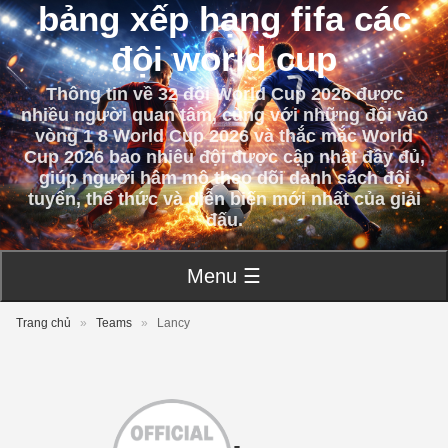
bảng xếp hạng fifa các
đội world cup
Thông tin về 32 đội World Cup 2026 được
nhiều người quan tâm, cùng với những đội vào
vòng 1 8 World Cup 2026 và thắc mắc World
Cup 2026 bao nhiêu đội được cập nhật đầy đủ,
giúp người hâm mộ theo dõi danh sách đội
tuyển, thể thức và diễn biến mới nhất của giải
đấu.
Menu ☰
Trang chủ
»
Teams
»
Lancy