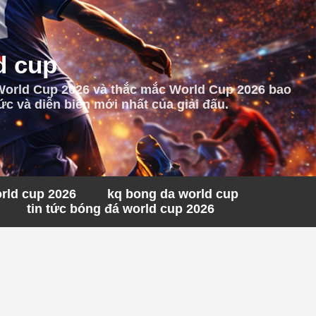
d cup
 World Cup 2026 và thắc mắc World Cup 2026 bao
c và diễn biến mới nhất của giải đấu.
orld cup 2026
kq bong da world cup
tin tức bóng đá world cup 2026