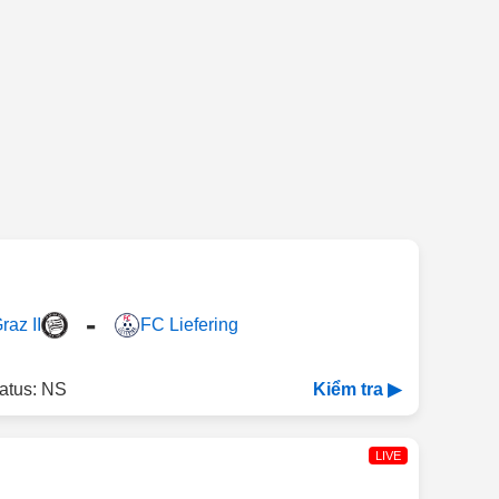
-
raz II
FC Liefering
atus: NS
Kiểm tra ▶
LIVE