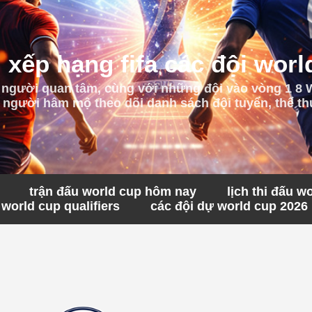
 xếp hạng fifa các đội worl
 người quan tâm, cùng với những đội vào vòng 1 8
 người hâm mộ theo dõi danh sách đội tuyển, thể thứ
trận đấu world cup hôm nay
lịch thi đấu w
world cup qualifiers
các đội dự world cup 2026