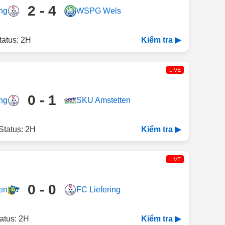
2 - 4
ng
WSPG Wels
tatus: 2H
Kiểm tra ▶
LIVE
0 - 1
ng
SKU Amstetten
Status: 2H
Kiểm tra ▶
LIVE
0 - 0
en
FC Liefering
atus: 2H
Kiểm tra ▶