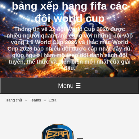
bảng xếp hạng fifa các
đội world cup
Thông tin về 32 đội World Cup 2026 được
nhiều người quan tâm, cùng với những đội vào
vòng 1 8 World Cup 2026 và thắc mắc World
Cup 2026 bao nhiêu đội được cập nhật đầy đủ,
giúp người hâm mộ theo dõi danh sách đội
tuyển, thể thức và diễn biến mới nhất của giải
đấu.
Menu ☰
Trang chủ
»
Teams
»
Ezra