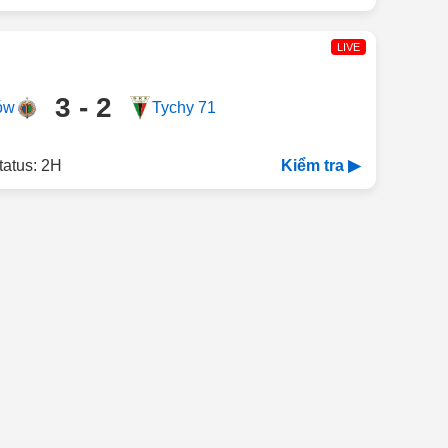
LIVE
3 - 2
ów
Tychy 71
tatus: 2H
Kiểm tra ▶