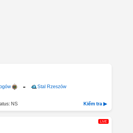
-
łogów
Stal Rzeszów
atus: NS
Kiểm tra ▶
LIVE