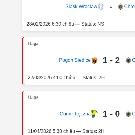
-
Slask Wroclaw
Chro
28/02/2026 6:30 chiều — Status: NS
I Liga
1 - 2
Pogoń Siedlce
C
22/03/2026 4:00 chiều — Status: 2H
I Liga
1 - 0
Górnik Łęczna
C
11/04/2026 5:30 chiều — Status: 2H