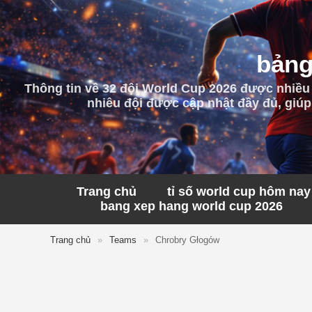
bảng
Thông tin về 32 đội World Cup 2026 được nhiều
nhiêu đội được cập nhật đầy đủ, giúp
Trang chủ
tỉ số world cup hôm nay
bang xep hang world cup 2026
Trang chủ
»
Teams
»
Chrobry Głogów