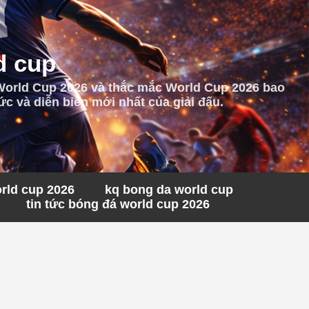
d cup
 World Cup 2026 và thắc mắc World Cup 2026 bao
c và diễn biến mới nhất của giải đấu.
orld cup 2026
kq bong da world cup
tin tức bóng đá world cup 2026