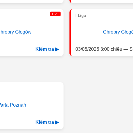
LIVE
I Liga
hrobry Głogów
Chrobry Głog
03/05/2026 3:00 chiều — S
Kiểm tra ▶
arta Poznań
Kiểm tra ▶