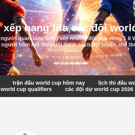
 xếp hạng fifa các đội worl
 người quan tâm, cùng với những đội vào vòng 1 8
 người hâm mộ theo dõi danh sách đội tuyển, thể thứ
trận đấu world cup hôm nay
lịch thi đấu w
world cup qualifiers
các đội dự world cup 2026