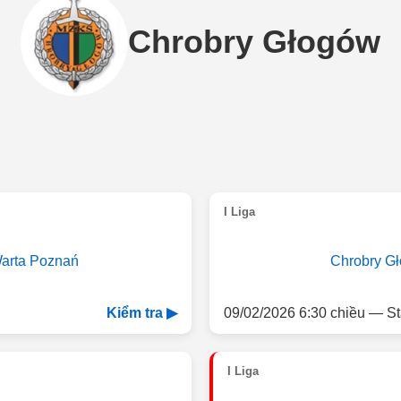
Chrobry Głogów
I Liga
arta Poznań
Chrobry G
09/02/2026 6:30 chiều — St
Kiểm tra ▶
I Liga