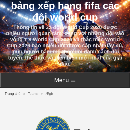
bảng xếp hạng fifa các
đội world cup
Thông tin về 32 đội World Cup 2026 được
nhiều người quan tâm, cùng với những đội vào
vòng 1 8 World Cup 2026 và thắc mắc World
Cup 2026 bao nhiêu đội được cập nhật đầy đủ,
giúp người hâm mộ theo dõi danh sách đội
tuyển, thể thức và diễn biến mới nhất của giải
đấu.
Menu ☰
Trang chủ
»
Teams
»
Ægir