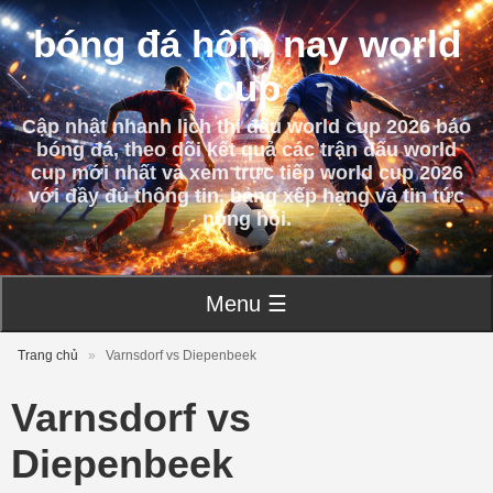
bóng đá hôm nay world
cup
Cập nhật nhanh lịch thi đấu world cup 2026 báo
bóng đá, theo dõi kết quả các trận đấu world
cup mới nhất và xem trực tiếp world cup 2026
với đầy đủ thông tin, bảng xếp hạng và tin tức
nóng hổi.
Menu ☰
Trang chủ
»
Varnsdorf vs Diepenbeek
Varnsdorf vs
Diepenbeek