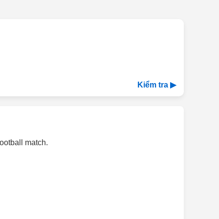
Kiểm tra ▶
football match.