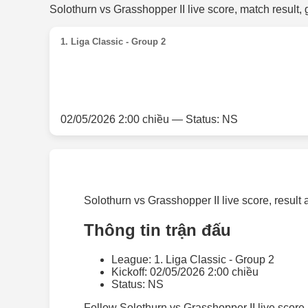
Solothurn vs Grasshopper II live score, match result, 
1. Liga Classic - Group 2
02/05/2026 2:00 chiều — Status: NS
Solothurn vs Grasshopper II live score, result a
Thông tin trận đấu
League: 1. Liga Classic - Group 2
Kickoff: 02/05/2026 2:00 chiều
Status: NS
Follow Solothurn vs Grasshopper II live score, 