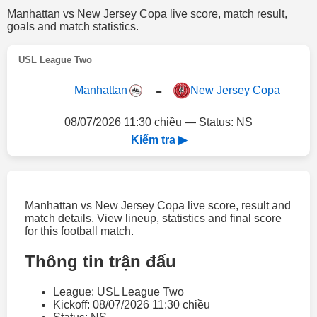
Manhattan vs New Jersey Copa live score, match result,
goals and match statistics.
USL League Two
-
Manhattan
New Jersey Copa
08/07/2026 11:30 chiều — Status: NS
Kiểm tra ▶
Manhattan vs New Jersey Copa live score, result and
match details. View lineup, statistics and final score
for this football match.
Thông tin trận đấu
League: USL League Two
Kickoff: 08/07/2026 11:30 chiều