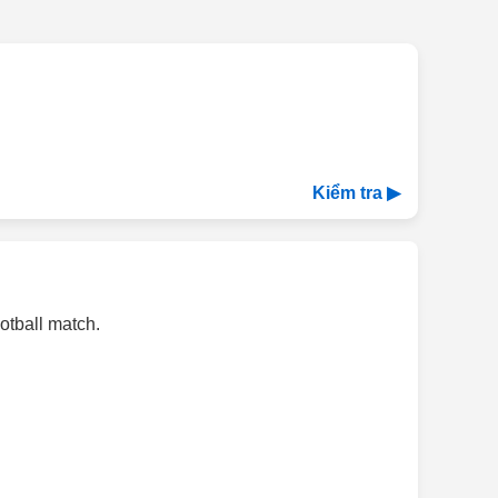
Kiểm tra ▶
ootball match.