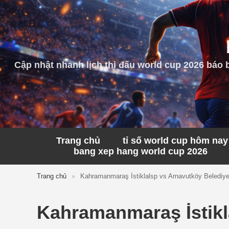
Cập nhật nhanh lịch thi đấu world cup 2026 báo 
Trang chủ
tỉ số world cup hôm nay
bang xep hang world cup 2026
Trang chủ
»
Kahramanmaraş İstiklalsp vs Arnavutköy Belediy
Kahramanmaraş İstikl