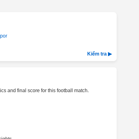
por
Kiểm tra ▶
s and final score for this football match.
ights.