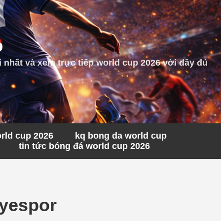
p
 nhất và xem trực tiếp world cup 2026 với đầy đủ
orld cup 2026
kq bong da world cup
tin tức bóng đá world cup 2026
iyespor