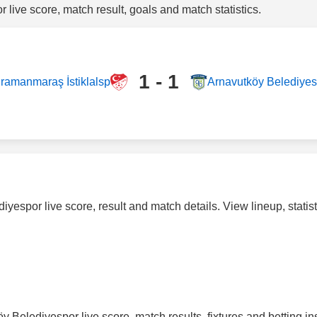
live score, match result, goals and match statistics.
1 - 1
ramanmaraş İstiklalsp
Arnavutköy Belediyes
spor live score, result and match details. View lineup, statistic
Belediyespor live score, match results, fixtures and betting ins