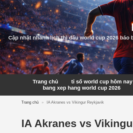
Cập nhật nhanh lịch thi đấu world cup 2026 báo 
Trang chủ
tỉ số world cup hôm nay
bang xep hang world cup 2026
Trang chủ
»
IA Akranes vs Vikingur Reykjavik
IA Akranes vs Vikingu