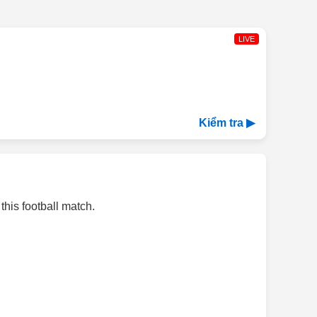
LIVE
Kiểm tra ▶
this football match.