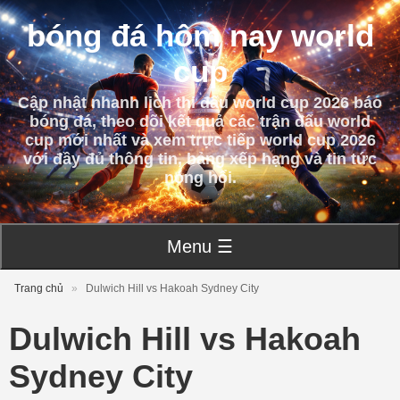
bóng đá hôm nay world
cup
Cập nhật nhanh lịch thi đấu world cup 2026 báo
bóng đá, theo dõi kết quả các trận đấu world
cup mới nhất và xem trực tiếp world cup 2026
với đầy đủ thông tin, bảng xếp hạng và tin tức
nóng hổi.
Menu ☰
Trang chủ
»
Dulwich Hill vs Hakoah Sydney City
Dulwich Hill vs Hakoah
Sydney City