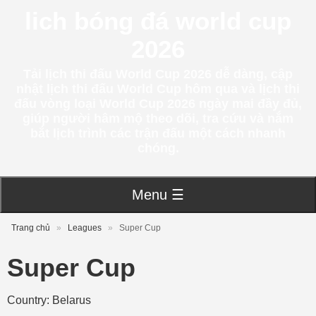
lich bóng đá world cup
2026
Tải lịch thi đấu World Cup 2026 dễ dàng, cập
nhật lịch thi đấu World Cup hôm qua và lịch thi
đấu vòng loại World Cup 2026 ngày mai đầy đủ,
giúp người hâm mộ theo dõi, tra cứu và nắm
bắt lịch trình các trận đấu một cách nhanh
chóng.
Menu ☰
Trang chủ
»
Leagues
»
Super Cup
Super Cup
Country: Belarus