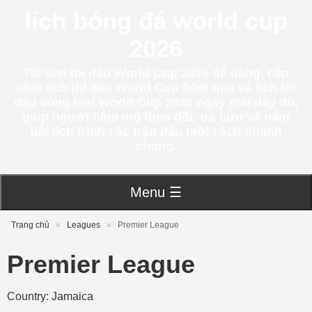
lich bóng đá world cup
2026
Tải lịch thi đấu World Cup 2026 dễ dàng, cập
nhật lịch thi đấu World Cup hôm qua và lịch thi
đấu vòng loại World Cup 2026 ngày mai đầy đủ,
giúp người hâm mộ theo dõi, tra cứu và nắm
bắt lịch trình các trận đấu một cách nhanh
chóng.
Menu ☰
Trang chủ
»
Leagues
»
Premier League
Premier League
Country: Jamaica