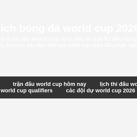
lich bóng đá world cup 202
t lịch thi đấu World Cup hôm qua và lịch thi đấu vòn
, tra cứu và nắm bắt lịch trình các trận đấu một c
trận đấu world cup hôm nay
lịch thi đấu w
world cup qualifiers
các đội dự world cup 2026