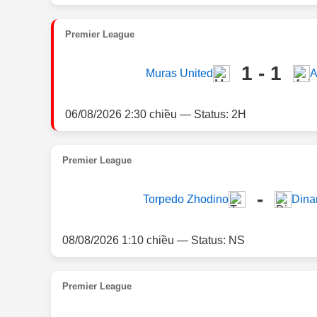
Premier League
1 - 1
Muras United
A
06/08/2026 2:30 chiều — Status: 2H
Premier League
-
Torpedo Zhodino
Dina
08/08/2026 1:10 chiều — Status: NS
Premier League