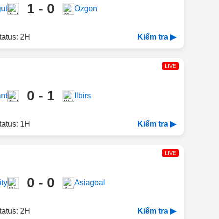
1 - 0
ul
Ozgon
tatus: 2H
Kiểm tra ▶
LIVE
0 - 1
ant
Ilbirs
tatus: 1H
Kiểm tra ▶
LIVE
0 - 0
ty
Asiagoal
tatus: 2H
Kiểm tra ▶