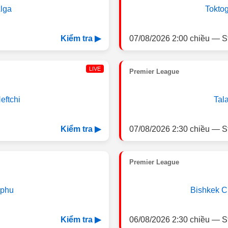
lga
Toktog
07/08/2026 2:00 chiều — S
Kiểm tra ▶
LIVE
Premier League
eftchi
Tal
07/08/2026 2:30 chiều — S
Kiểm tra ▶
Premier League
phu
Bishkek Ci
06/08/2026 2:30 chiều — S
Kiểm tra ▶