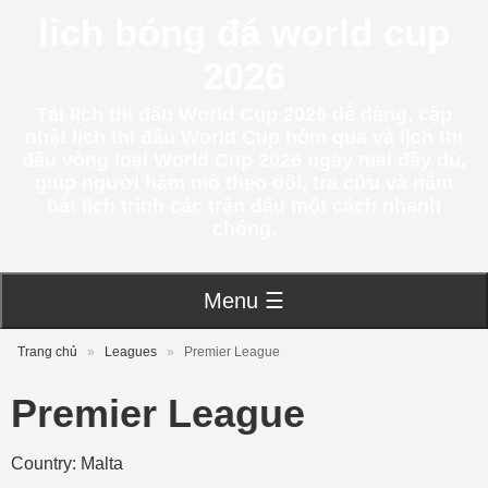
lich bóng đá world cup
2026
Tải lịch thi đấu World Cup 2026 dễ dàng, cập
nhật lịch thi đấu World Cup hôm qua và lịch thi
đấu vòng loại World Cup 2026 ngày mai đầy đủ,
giúp người hâm mộ theo dõi, tra cứu và nắm
bắt lịch trình các trận đấu một cách nhanh
chóng.
Menu ☰
Trang chủ
»
Leagues
»
Premier League
Premier League
Country: Malta