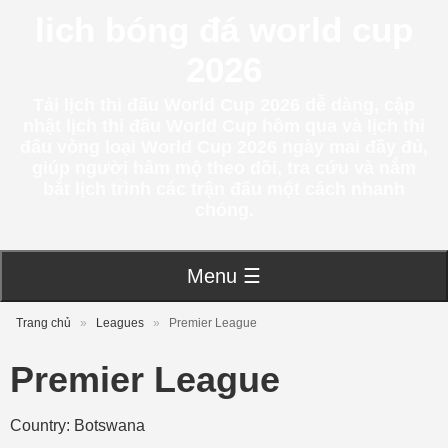
lich bóng đá world cup
2026
Tải lịch thi đấu World Cup 2026 dễ dàng, cập
nhật lịch thi đấu World Cup hôm qua và lịch thi
đấu vòng loại World Cup 2026 ngày mai đầy đủ,
giúp người hâm mộ theo dõi, tra cứu và nắm
bắt lịch trình các trận đấu một cách nhanh
chóng.
Menu ☰
Trang chủ
»
Leagues
»
Premier League
Premier League
Country: Botswana