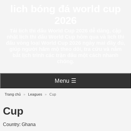
lich bóng đá world cup
2026
Tải lịch thi đấu World Cup 2026 dễ dàng, cập
nhật lịch thi đấu World Cup hôm qua và lịch thi
đấu vòng loại World Cup 2026 ngày mai đầy đủ,
giúp người hâm mộ theo dõi, tra cứu và nắm
bắt lịch trình các trận đấu một cách nhanh
chóng.
Menu ☰
Trang chủ
»
Leagues
»
Cup
Cup
Country: Ghana