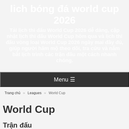
lich bóng đá world cup
2026
Tải lịch thi đấu World Cup 2026 dễ dàng, cập
nhật lịch thi đấu World Cup hôm qua và lịch thi
đấu vòng loại World Cup 2026 ngày mai đầy đủ,
giúp người hâm mộ theo dõi, tra cứu và nắm
bắt lịch trình các trận đấu một cách nhanh
chóng.
Menu ☰
Trang chủ
»
Leagues
»
World Cup
World Cup
Trận đấu