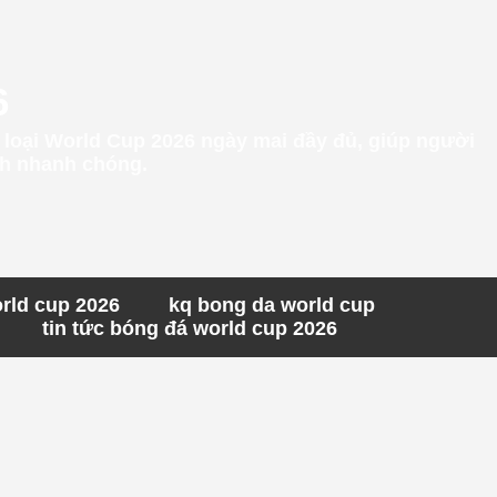
6
g loại World Cup 2026 ngày mai đầy đủ, giúp người
ách nhanh chóng.
orld cup 2026
kq bong da world cup
tin tức bóng đá world cup 2026