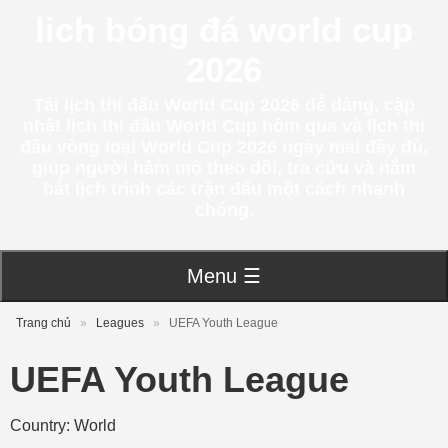
lich bóng đá world cup
2026
Tải lịch thi đấu World Cup 2026 dễ dàng, cập
nhật lịch thi đấu World Cup hôm qua và lịch thi
đấu vòng loại World Cup 2026 ngày mai đầy đủ,
giúp người hâm mộ theo dõi, tra cứu và nắm
bắt lịch trình các trận đấu một cách nhanh
chóng.
Menu ☰
Trang chủ
»
Leagues
»
UEFA Youth League
UEFA Youth League
Country: World