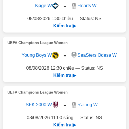
-
Køge W
Hearts W
08/08/2026 1:30 chiều — Status: NS
Kiểm tra ▶
UEFA Champions League Women
-
Young Boys W
SeaSters Odesa W
08/08/2026 12:30 chiều — Status: NS
Kiểm tra ▶
UEFA Champions League Women
-
SFK 2000 W
Racing W
08/08/2026 11:00 sáng — Status: NS
Kiểm tra ▶