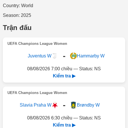
Country: World
Season: 2025
Trận đấu
UEFA Champions League Women
-
Juventus W
Hammarby W
08/08/2026 7:00 chiều — Status: NS
Kiểm tra ▶
UEFA Champions League Women
-
Slavia Praha W
Brøndby W
08/08/2026 6:30 chiều — Status: NS
Kiểm tra ▶