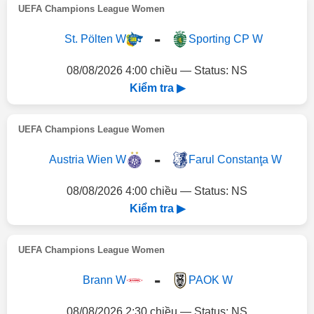
UEFA Champions League Women
-
St. Pölten W
Sporting CP W
08/08/2026 4:00 chiều — Status: NS
Kiểm tra ▶
UEFA Champions League Women
-
Austria Wien W
Farul Constanţa W
08/08/2026 4:00 chiều — Status: NS
Kiểm tra ▶
UEFA Champions League Women
-
Brann W
PAOK W
08/08/2026 2:30 chiều — Status: NS