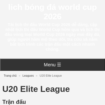
lich bóng đá world cup
2026
Tải lịch thi đấu World Cup 2026 dễ dàng, cập
nhật lịch thi đấu World Cup hôm qua và lịch thi
đấu vòng loại World Cup 2026 ngày mai đầy đủ,
giúp người hâm mộ theo dõi, tra cứu và nắm
bắt lịch trình các trận đấu một cách nhanh
chóng.
Menu ☰
Trang chủ
»
Leagues
»
U20 Elite League
U20 Elite League
Trận đấu