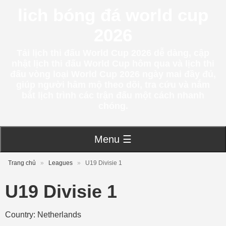
lich bóng đá world cup
2026
Tải lịch thi đấu World Cup 2026 dễ dàng, cập
nhật lịch thi đấu World Cup hôm qua và lịch thi
đấu vòng loại World Cup 2026 ngày mai đầy đủ,
giúp người hâm mộ theo dõi, tra cứu và nắm
bắt lịch trình các trận đấu một cách nhanh
chóng.
Menu ☰
Trang chủ
»
Leagues
»
U19 Divisie 1
U19 Divisie 1
Country: Netherlands