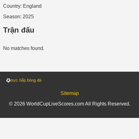
Country: England
Season: 2025
Trận đấu
No matches found.
trực tiếp bóng đá
Sitemap
© 2026 WorldCupLiveScores.com All Rights Reserved.