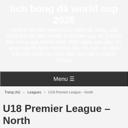
lich bóng đá world cup
2026
Tải lịch thi đấu World Cup 2026 dễ dàng, cập
nhật lịch thi đấu World Cup hôm qua và lịch thi
đấu vòng loại World Cup 2026 ngày mai đầy đủ,
giúp người hâm mộ theo dõi, tra cứu và nắm
bắt lịch trình các trận đấu một cách nhanh
chóng.
Menu ☰
Trang chủ
»
Leagues
»
U18 Premier League – North
U18 Premier League –
North