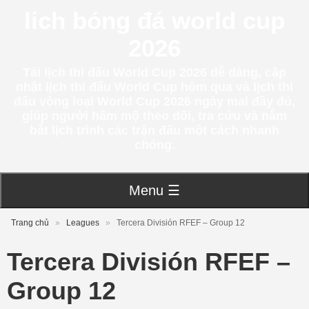
lich bóng đá world cup
2026
Tải lịch thi đấu World Cup 2026 dễ dàng, cập
nhật lịch thi đấu World Cup hôm qua và lịch thi
đấu vòng loại World Cup 2026 ngày mai đầy đủ,
giúp người hâm mộ theo dõi, tra cứu và nắm
bắt lịch trình các trận đấu một cách nhanh
chóng.
Menu ☰
Trang chủ
»
Leagues
»
Tercera División RFEF – Group 12
Tercera División RFEF –
Group 12