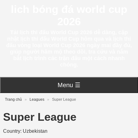
lich bóng đá world cup
2026
Tải lịch thi đấu World Cup 2026 dễ dàng, cập
nhật lịch thi đấu World Cup hôm qua và lịch thi
đấu vòng loại World Cup 2026 ngày mai đầy đủ,
giúp người hâm mộ theo dõi, tra cứu và nắm
bắt lịch trình các trận đấu một cách nhanh
chóng.
Menu ☰
Trang chủ
»
Leagues
»
Super League
Super League
Country: Uzbekistan