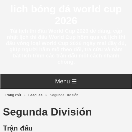
lich bóng đá world cup
2026
Tải lịch thi đấu World Cup 2026 dễ dàng, cập
nhật lịch thi đấu World Cup hôm qua và lịch thi
đấu vòng loại World Cup 2026 ngày mai đầy đủ,
giúp người hâm mộ theo dõi, tra cứu và nắm
bắt lịch trình các trận đấu một cách nhanh
chóng.
Menu ☰
Trang chủ
»
Leagues
»
Segunda División
Segunda División
Trận đấu