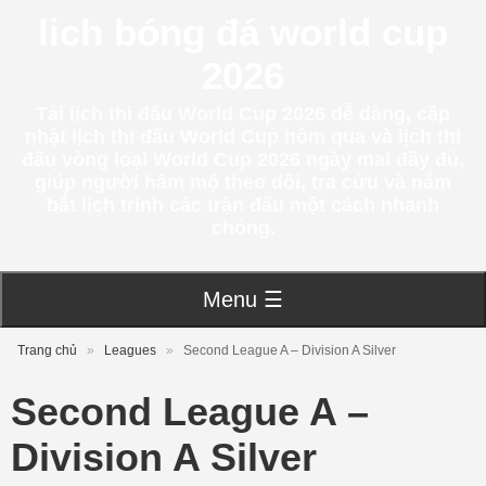
lich bóng đá world cup
2026
Tải lịch thi đấu World Cup 2026 dễ dàng, cập
nhật lịch thi đấu World Cup hôm qua và lịch thi
đấu vòng loại World Cup 2026 ngày mai đầy đủ,
giúp người hâm mộ theo dõi, tra cứu và nắm
bắt lịch trình các trận đấu một cách nhanh
chóng.
Menu ☰
Trang chủ
»
Leagues
»
Second League A – Division A Silver
Second League A –
Division A Silver