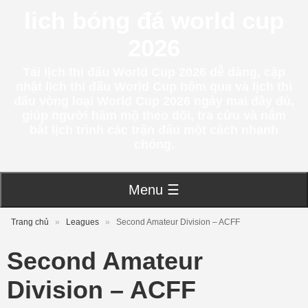
lich bóng đá world cup
2026
Tải lịch thi đấu World Cup 2026 dễ dàng, cập
nhật lịch thi đấu World Cup hôm qua và lịch thi
đấu vòng loại World Cup 2026 ngày mai đầy đủ,
giúp người hâm mộ theo dõi, tra cứu và nắm
bắt lịch trình các trận đấu một cách nhanh
chóng.
Menu ☰
Trang chủ
»
Leagues
»
Second Amateur Division – ACFF
Second Amateur
Division – ACFF