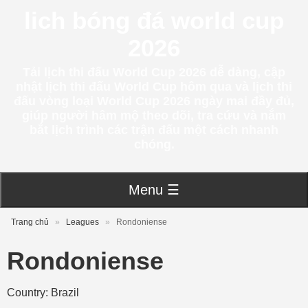
lich bóng đá world cup
2026
Tải lịch thi đấu World Cup 2026 dễ dàng, cập
nhật lịch thi đấu World Cup hôm qua và lịch thi
đấu vòng loại World Cup 2026 ngày mai đầy đủ,
giúp người hâm mộ theo dõi, tra cứu và nắm
bắt lịch trình các trận đấu một cách nhanh
chóng.
Menu ☰
Trang chủ
»
Leagues
»
Rondoniense
Rondoniense
Country: Brazil