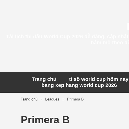
Tải lịch thi đấu World Cup 2026 dễ dàng, cập nhậ
hâm mộ theo dõi
Trang chủ
tỉ số world cup hôm nay
bang xep hang world cup 2026
Trang chủ
»
Leagues
»
Primera B
Primera B