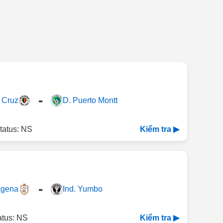
-
 Cruz
D. Puerto Montt
tatus: NS
Kiểm tra ▶
-
agena
Ind. Yumbo
atus: NS
Kiểm tra ▶