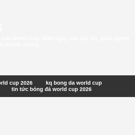
6
g loại World Cup 2026 ngày mai đầy đủ, giúp người
ách nhanh chóng.
orld cup 2026
kq bong da world cup
tin tức bóng đá world cup 2026