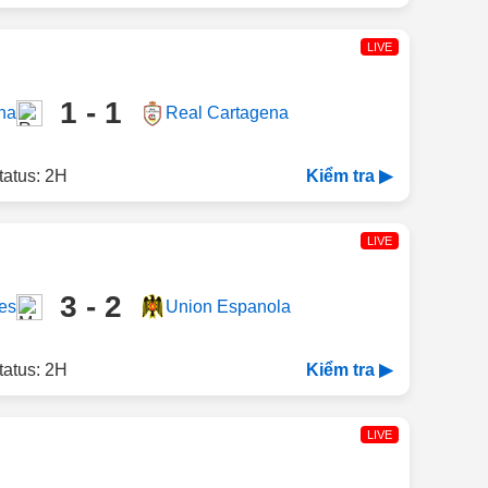
LIVE
1 - 1
ha
Real Cartagena
tatus: 2H
Kiểm tra ▶
LIVE
3 - 2
es
Union Espanola
tatus: 2H
Kiểm tra ▶
LIVE