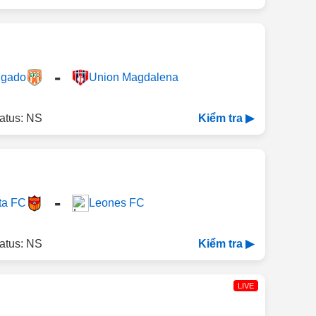
-
igado
Union Magdalena
atus: NS
Kiểm tra ▶
-
ta FC
Leones FC
atus: NS
Kiểm tra ▶
LIVE