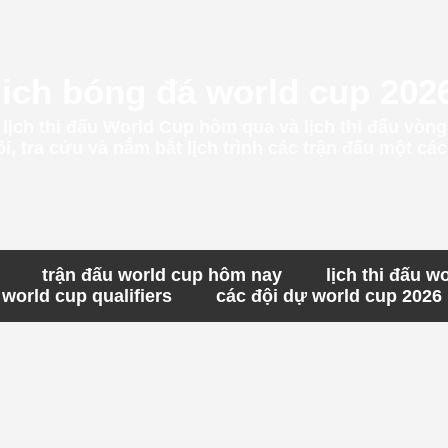
lich bóng đá world cup 202
t lịch thi đấu World Cup hôm qua và lịch thi đấu vòn
, tra cứu và nắm bắt lịch trình các trận đấu một c
trận đấu world cup hôm nay
lịch thi đấu w
world cup qualifiers
các đội dự world cup 2026