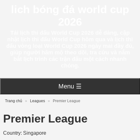
lich bóng đá world cup
2026
Tải lịch thi đấu World Cup 2026 dễ dàng, cập
nhật lịch thi đấu World Cup hôm qua và lịch thi
đấu vòng loại World Cup 2026 ngày mai đầy đủ,
giúp người hâm mộ theo dõi, tra cứu và nắm
bắt lịch trình các trận đấu một cách nhanh
chóng.
Menu ☰
Trang chủ
»
Leagues
»
Premier League
Premier League
Country: Singapore