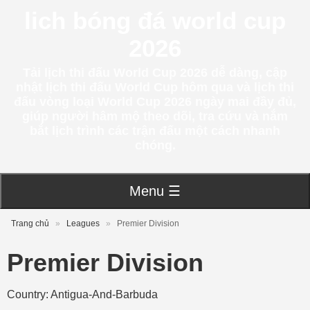
lich bóng đá world cup
2026
Tải lịch thi đấu World Cup 2026 dễ dàng, cập
nhật lịch thi đấu World Cup hôm qua và lịch thi
đấu vòng loại World Cup 2026 ngày mai đầy đủ,
giúp người hâm mộ theo dõi, tra cứu và nắm
bắt lịch trình các trận đấu một cách nhanh
chóng.
Menu ☰
Trang chủ
»
Leagues
»
Premier Division
Premier Division
Country: Antigua-And-Barbuda