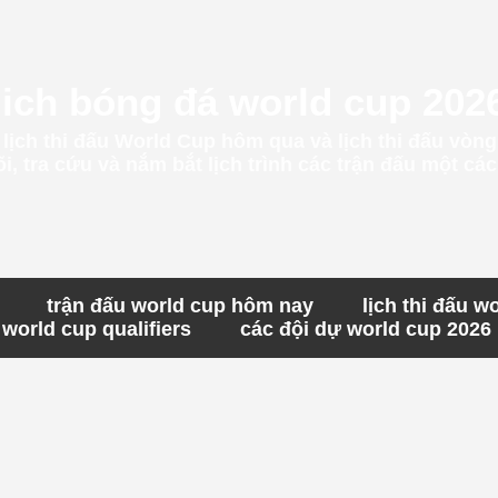
lich bóng đá world cup 202
t lịch thi đấu World Cup hôm qua và lịch thi đấu vòn
, tra cứu và nắm bắt lịch trình các trận đấu một c
trận đấu world cup hôm nay
lịch thi đấu w
world cup qualifiers
các đội dự world cup 2026