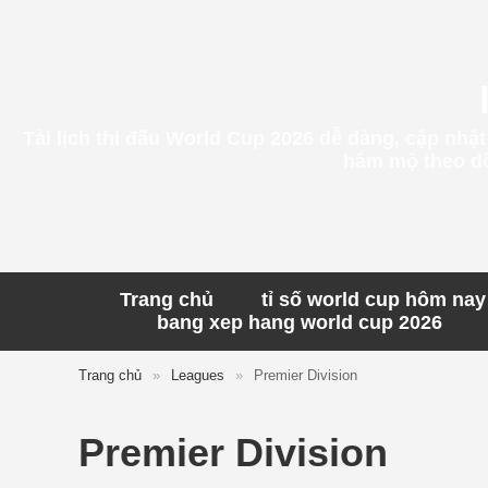
Tải lịch thi đấu World Cup 2026 dễ dàng, cập nhậ
hâm mộ theo dõi
Trang chủ
tỉ số world cup hôm nay
bang xep hang world cup 2026
Trang chủ
»
Leagues
»
Premier Division
Premier Division