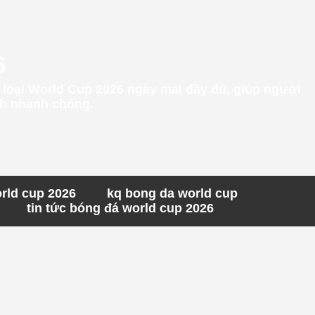
6
g loại World Cup 2026 ngày mai đầy đủ, giúp người
ách nhanh chóng.
orld cup 2026
kq bong da world cup
tin tức bóng đá world cup 2026