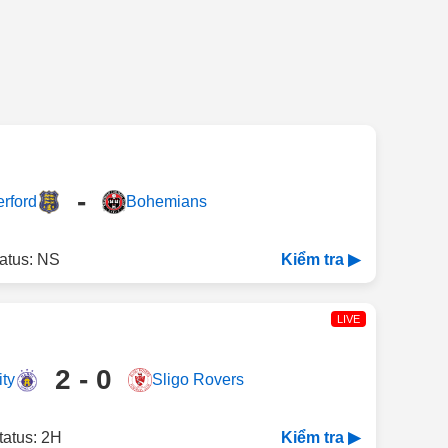
-
rford
Bohemians
atus: NS
Kiểm tra ▶
LIVE
2 - 0
ity
Sligo Rovers
tatus: 2H
Kiểm tra ▶