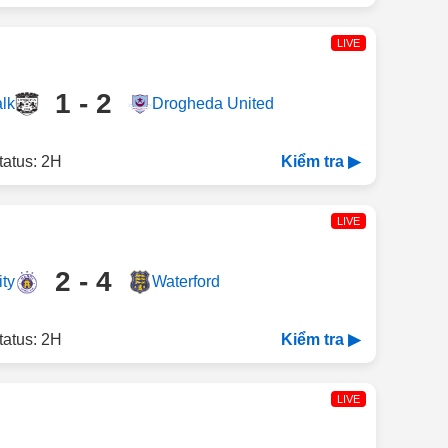
LIVE
1 - 2
lk
Drogheda United
tatus: 2H
Kiểm tra ▶
LIVE
2 - 4
ity
Waterford
tatus: 2H
Kiểm tra ▶
LIVE