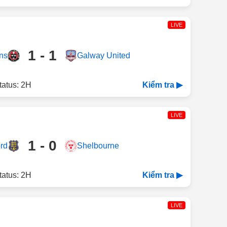
LIVE
1 - 1
ns
Galway United
tatus: 2H
Kiểm tra ▶
LIVE
1 - 0
rd
Shelbourne
tatus: 2H
Kiểm tra ▶
LIVE